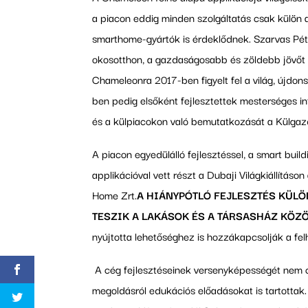
a piacon eddig minden szolgáltatás csak külön a
smarthome-gyártók is érdeklődnek. Szarvas Péte
okosotthon, a gazdaságosabb és zöldebb jövőt 
Chameleonra 2017-ben figyelt fel a világ, újd
ben pedig elsőként fejlesztettek mesterséges inte
és a külpiacokon való bemutatkozását a Külgaz
A piacon egyedülálló fejlesztéssel, a smart bui
applikációval vett részt a Dubaji Világkiállít
Home Zrt.
A HIÁNYPÓTLÓ FEJLESZTÉS KÜL
TESZIK A LAKÁSOK ÉS A TÁRSASHÁZ KÖZ
nyújtotta lehetőséghez is hozzákapcsolják a felh
A cég fejlesztéseinek versenyképességét nem csak
megoldásról edukációs előadásokat is tartott