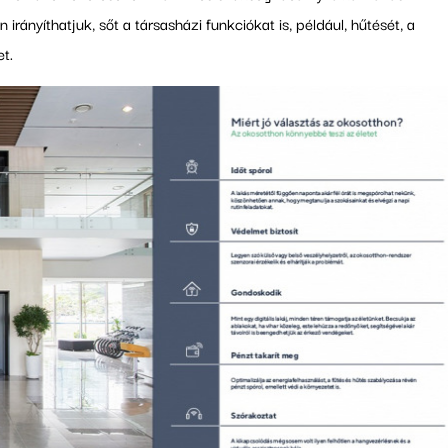
irányíthatjuk, sőt a társasházi funkciókat is, például, hűtését, a
et.