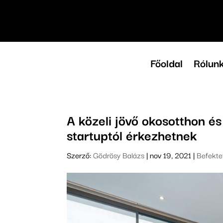
Főoldal
Rólun
A közeli jövő okosotthon é
startuptól érkezhetnek
Szerző:
Gödrösy Balázs
|
nov 19, 2021
|
Befekte