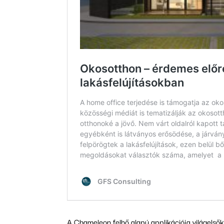
A Chameleon felhő alapú applikációja világelsők