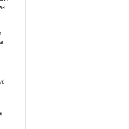
özi
9-
it
VÉ
új