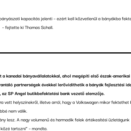
yászati ​​kapacitás jelenti – ezért kell közvetlenül a bányákba fekte
– fejtette ki Thomas Schall.
t a kanadai bányavállalatokkal, ahol megépíti első észak-amerikai
rantáló partnerségek évekkel lerövidíthetik a bányák fejlesztési id
 az SP Angel butikbefektetési bank vezető elemzője.
a vett helyszínekről, illetve arról, hogy a Volkswagen mikor fektethet
bbé nem válik.
y lesz. A nagy volumenű és harmadik felek értékesítési üzletágunk
közé tartozni” – mondta.