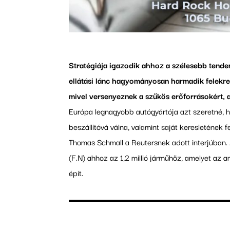
Stratégiája igazodik ahhoz a szélesebb tend
ellátási lánc hagyományosan harmadik felekre 
mivel versenyeznek a szűkös erőforrásokért, a
Európa legnagyobb autógyártója azt szeretné, h
beszállítóvá válna, valamint saját keresletének
Thomas Schmall a Reutersnek adott interjúban. 
(F.N) ahhoz az 1,2 millió járműhöz, amelyet az
épít.