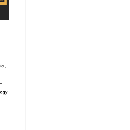
la ,
 –
hogy