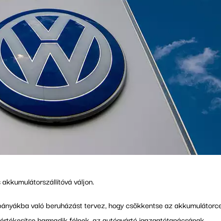
akkumulátorszállítóvá váljon.
bányákba való beruházást tervez, hogy csökkentse az akkumulátorce
 és értékesítse harmadik félnek, az autógyártó igazgatótanácsának