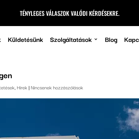
TÉNYLEGES VÁLASZOK VALÓDI KÉRDÉSEKRE.
k
Küldetésünk
Szolgáltatások
Blog
Kapc
agen
tetések
,
Hírek
|
Nincsenek hozzászólások