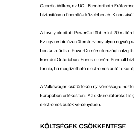
Geordie Wilkes, az UCL Fenntartható Erőforráso
biztosítása a finomítók közelében és Kínán kívü
A tavaly alapított PowerCo több mint 20 milliárd
Ez egy ambiciózus ütemterv egy olyan egység 
ben kezdődik a PowerCo németországi salzgitt
kanadai Ontarióban. Ennek ellenére Schmall bizt
tennie, ha megfizethető elektromos autót akar 
A Volkswagen csütörtökön nyilvánosságra hozta 
Európában értékesíteni. Az akkumulátorokat is
elektromos autók versenyében.
KÖLTSÉGEK CSÖKKENTÉSE