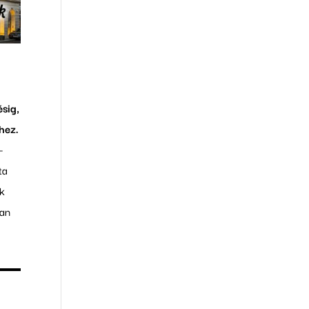
ésig,
hez.
-
ta
ak
ban