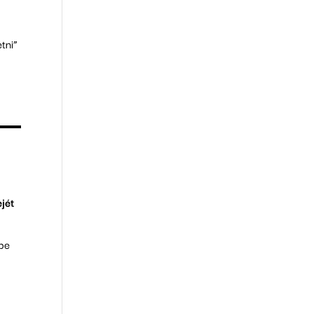
tni”
ejét
 be