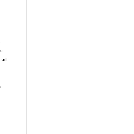
.
5-
 a
kell
n