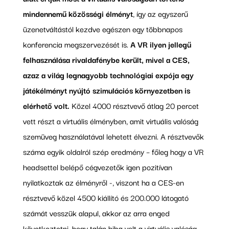
mindennemű közösségi élményt
, így az egyszerű
üzenetváltástól kezdve egészen egy többnapos
konferencia megszervezését is.
A VR ilyen jellegű
felhasználása rivaldafénybe került, mivel a CES,
azaz a világ legnagyobb technológiai expója egy
játékélményt nyújtó szimulációs környezetben is
elérhető volt.
Közel 4000 résztvevő átlag 20 percet
vett részt a virtuális élményben, amit virtuális valóság
szemüveg használatával lehetett élvezni. A résztvevők
száma egyik oldalról szép eredmény – főleg hogy a VR
headsettel belépő cégvezetők igen pozitívan
nyilatkoztak az élményről -, viszont ha a CES-en
résztvevő közel 4500 kiállító és 200.000 látogató
számát vesszük alapul, akkor az arra enged
következtetni, hogy talán hiba volt a virtuális valóság