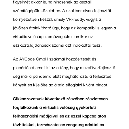
figyelmét akkor is, ha nincsenek az asztali
számítógépük közelében. A szoftver olyan fejlesztői
környezetben készül, amely VR-ready, vagyis a
jövőben átalakítható úgy, hogy az kompatibilis legyen a
virtuális valóság szemüvegekkel, amikor az
eszköztulajdonosok száma azt indokolttá teszi.
Az AYCode GmbH szakmai hozzáértését és
piacértését emeli ki az a tény, hogy a szoftverfejlesztő
cég már a pandémia előtt meghatározta a fejlesztés
irányait és kijelölte az általa elfoglalni kívánt piacot.
Cikksorozatunk következő részében részletesen
foglalkozunk a virtuális valóság gyakorlati
felhasználási módjaival és az ezzel kapcsolatos
tévhitekkel, természetesen rengeteg adattal és