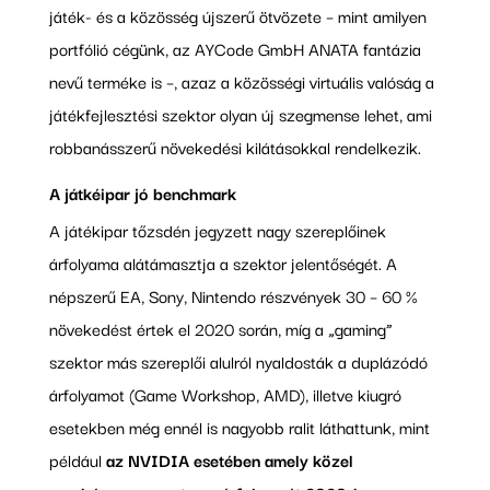
játék- és a közösség újszerű ötvözete – mint amilyen
portfólió cégünk, az AYCode GmbH ANATA fantázia
nevű terméke is –, azaz a közösségi virtuális valóság a
játékfejlesztési szektor olyan új szegmense lehet, ami
robbanásszerű növekedési kilátásokkal rendelkezik.
A játkéipar jó benchmark
A játékipar tőzsdén jegyzett nagy szereplőinek
árfolyama alátámasztja a szektor jelentőségét. A
népszerű EA, Sony, Nintendo részvények 30 – 60 %
növekedést értek el 2020 során, míg a „gaming”
szektor más szereplői alulról nyaldosták a duplázódó
árfolyamot (Game Workshop, AMD), illetve kiugró
esetekben még ennél is nagyobb ralit láthattunk, mint
például
az NVIDIA esetében amely közel