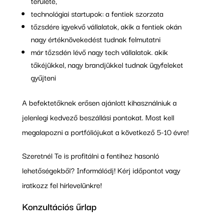
területe,
technológiai startupok: a fentiek szorzata
tőzsdére igyekvő vállalatok, akik a fentiek okán
nagy értéknövekedést tudnak felmutatni
már tőzsdén lévő nagy tech vállalatok. akik
tőkéjükkel, nagy brandjükkel tudnak ügyfeleket
gyűjteni
A befektetőknek erősen ajánlott kihasználniuk a
jelenlegi kedvező beszállási pontokat. Most kell
megalapozni a portfóliójukat a következő 5-10 évre!
Szeretnél Te is profitálni a fentihez hasonló
lehetőségekből? Informálódj! Kérj időpontot vagy
iratkozz fel hírlevelünkre!
Konzultációs űrlap