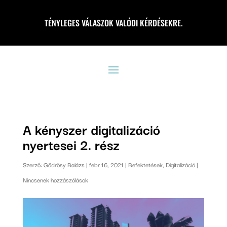
TÉNYLEGES VÁLASZOK VALÓDI KÉRDÉSEKRE.
A kényszer digitalizáció
nyertesei 2. rész
Szerző:
Gödrösy Balázs
|
febr 16, 2021
|
Befektetések
,
Digitalizáció
|
Nincsenek hozzászólások