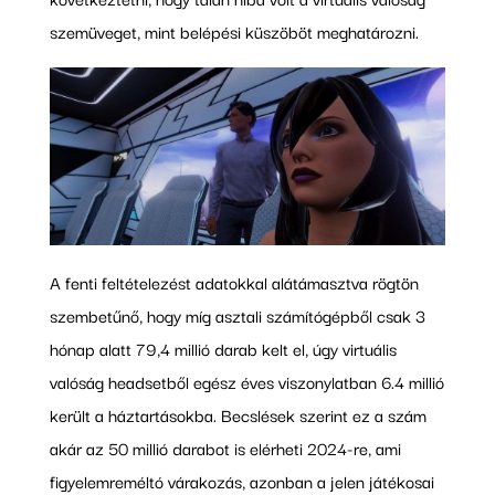
szemüveget, mint belépési küszöböt meghatározni.
A fenti feltételezést adatokkal alátámasztva rögtön
szembetűnő, hogy míg asztali számítógépből csak 3
hónap alatt 79,4 millió darab kelt el, úgy virtuális
valóság headsetből egész éves viszonylatban 6.4 millió
került a háztartásokba. Becslések szerint ez a szám
akár az 50 millió darabot is elérheti 2024-re, ami
figyelemreméltó várakozás, azonban a jelen játékosai