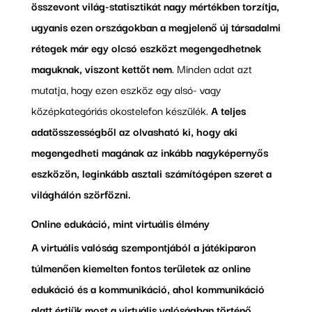
összevont világ-statisztikát nagy mértékben torzítja,
ugyanis ezen országokban a megjelenő új társadalmi
rétegek már egy olcsó eszközt megengedhetnek
maguknak, viszont kettőt nem
. Minden adat azt
mutatja, hogy ezen eszköz egy alsó- vagy
középkategóriás okostelefon készülék.
A teljes
adatösszességből az olvasható ki, hogy aki
megengedheti magának az inkább nagyképernyős
eszközön, leginkább asztali számítógépen szeret a
világhálón szörfözni.
Online edukáció, mint virtuális élmény
A virtuális valóság szempontjából a játékiparon
túlmenően kiemelten fontos területek az online
edukáció és a kommunikáció, ahol kommunikáció
alatt értjük most a virtuális valóságban történő