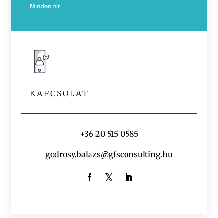
Minden hír
KAPCSOLAT
+36 20 515 0585
godrosy.balazs@gfsconsulting.hu