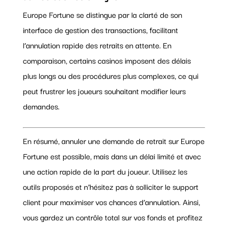
Europe Fortune se distingue par la clarté de son
interface de gestion des transactions, facilitant
l’annulation rapide des retraits en attente. En
comparaison, certains casinos imposent des délais
plus longs ou des procédures plus complexes, ce qui
peut frustrer les joueurs souhaitant modifier leurs
demandes.
En résumé, annuler une demande de retrait sur Europe
Fortune est possible, mais dans un délai limité et avec
une action rapide de la part du joueur. Utilisez les
outils proposés et n’hésitez pas à solliciter le support
client pour maximiser vos chances d’annulation. Ainsi,
vous gardez un contrôle total sur vos fonds et profitez