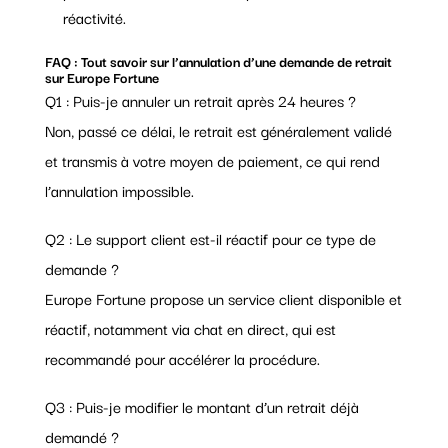
réactivité.
FAQ : Tout savoir sur l’annulation d’une demande de retrait
sur Europe Fortune
Q1 : Puis-je annuler un retrait après 24 heures ?
Non, passé ce délai, le retrait est généralement validé
et transmis à votre moyen de paiement, ce qui rend
l’annulation impossible.
Q2 : Le support client est-il réactif pour ce type de
demande ?
Europe Fortune propose un service client disponible et
réactif, notamment via chat en direct, qui est
recommandé pour accélérer la procédure.
Q3 : Puis-je modifier le montant d’un retrait déjà
demandé ?