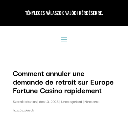
TÉNYLEGES VÁLASZOK VALÓDI KÉRDÉSEKRE.
Comment annuler une
demande de retrait sur Europe
Fortune Casino rapidement
Szerző:
krisztian
|
dec 13, 2025
|
Uncategorized
|
Nincsenek
hozzászólások