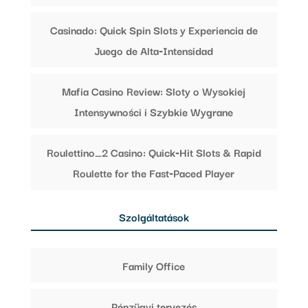
Casinado: Quick Spin Slots y Experiencia de
Juego de Alta‑Intensidad
Mafia Casino Review: Sloty o Wysokiej
Intensywności i Szybkie Wygrane
Roulettino_2 Casino: Quick‑Hit Slots & Rapid
Roulette for the Fast‑Paced Player
Szolgáltatások
Family Office
Pénzügyi tervezés