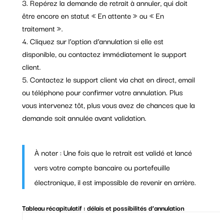
Repérez la demande de retrait à annuler, qui doit
être encore en statut « En attente » ou « En
traitement ».
Cliquez sur l’option d’annulation si elle est
disponible, ou contactez immédiatement le support
client.
Contactez le support client via chat en direct, email
ou téléphone pour confirmer votre annulation. Plus
vous intervenez tôt, plus vous avez de chances que la
demande soit annulée avant validation.
À noter : Une fois que le retrait est validé et lancé
vers votre compte bancaire ou portefeuille
électronique, il est impossible de revenir en arrière.
Tableau récapitulatif : délais et possibilités d’annulation