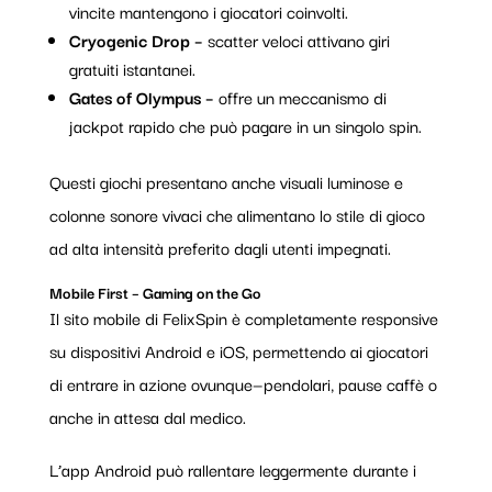
vincite mantengono i giocatori coinvolti.
Cryogenic Drop –
scatter veloci attivano giri
gratuiti istantanei.
Gates of Olympus –
offre un meccanismo di
jackpot rapido che può pagare in un singolo spin.
Questi giochi presentano anche visuali luminose e
colonne sonore vivaci che alimentano lo stile di gioco
ad alta intensità preferito dagli utenti impegnati.
Mobile First – Gaming on the Go
Il sito mobile di FelixSpin è completamente responsive
su dispositivi Android e iOS, permettendo ai giocatori
di entrare in azione ovunque—pendolari, pause caffè o
anche in attesa dal medico.
L’app Android può rallentare leggermente durante i