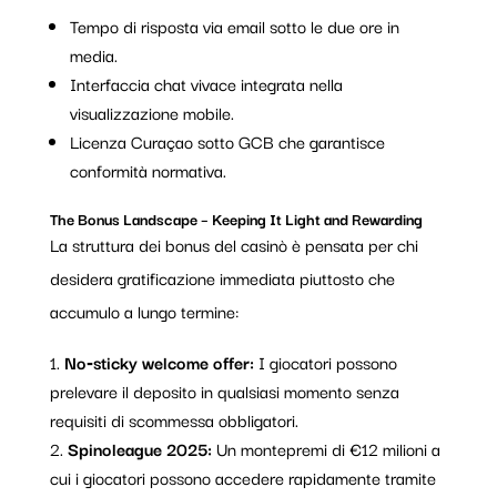
Tempo di risposta via email sotto le due ore in
media.
Interfaccia chat vivace integrata nella
visualizzazione mobile.
Licenza Curaçao sotto GCB che garantisce
conformità normativa.
The Bonus Landscape – Keeping It Light and Rewarding
La struttura dei bonus del casinò è pensata per chi
desidera gratificazione immediata piuttosto che
accumulo a lungo termine:
No‑sticky welcome offer:
I giocatori possono
prelevare il deposito in qualsiasi momento senza
requisiti di scommessa obbligatori.
Spinoleague 2025:
Un montepremi di €12 milioni a
cui i giocatori possono accedere rapidamente tramite