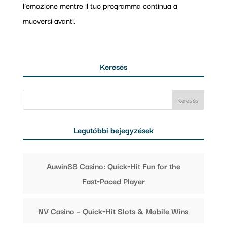
l’emozione mentre il tuo programma continua a
muoversi avanti.
Keresés
Legutóbbi bejegyzések
Auwin88 Casino: Quick‑Hit Fun for the
Fast‑Paced Player
NV Casino – Quick‑Hit Slots & Mobile Wins