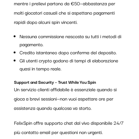
mentre i prelievi partono da €50—abbastanza per
molti giocatori casuali che si aspettano pagamenti
rapidi dopo alcuni spin vincenti.
Nessuna commissione nascosta su tutti i metodi di
pagamento.
Credito istantaneo dopo conferma del deposito.
Gli utenti crypto godono di tempi di elaborazione
quasi in tempo reale.
Support and Security – Trust While You Spin
Un servizio clienti affidabile è essenziale quando si
gioca a brevi sessioni—non vuoi aspettare ore per
assistenza quando qualcosa va storto.
FelixSpin offre supporto chat dal vivo disponibile 24/7
più contatto email per questioni non urgenti.