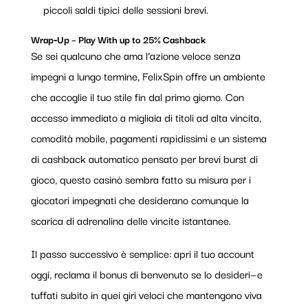
piccoli saldi tipici delle sessioni brevi.
Wrap‑Up – Play With up to 25% Cashback
Se sei qualcuno che ama l’azione veloce senza
impegni a lungo termine, FelixSpin offre un ambiente
che accoglie il tuo stile fin dal primo giorno. Con
accesso immediato a migliaia di titoli ad alta vincita,
comodità mobile, pagamenti rapidissimi e un sistema
di cashback automatico pensato per brevi burst di
gioco, questo casinò sembra fatto su misura per i
giocatori impegnati che desiderano comunque la
scarica di adrenalina delle vincite istantanee.
Il passo successivo è semplice: apri il tuo account
oggi, reclama il bonus di benvenuto se lo desideri—e
tuffati subito in quei giri veloci che mantengono viva