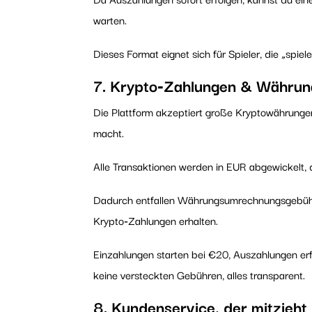
warten.
Dieses Format eignet sich für Spieler, die „spi
7. Krypto‑Zahlungen & Währungs
Die Plattform akzeptiert große Kryptowährunge
macht.
Alle Transaktionen werden in EUR abgewickelt, d
Dadurch entfallen Währungsumrechnungsgebühre
Krypto‑Zahlungen erhalten.
Einzahlungen starten bei €20, Auszahlungen e
keine versteckten Gebühren, alles transparent.
8. Kundenservice, der mitzieht