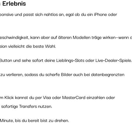
 Erlebnis
ponsive und passt sich nahtlos an, egal ob du ein iPhone oder
Geschwindigkeit, kann aber auf älteren Modellen träge wirken—wenn 
sion vielleicht die beste Wahl.
-Button und sehe sofort deine Lieblings‑Slots oder Live‑Dealer‑Spiele
t zu verlieren, sodass du scharfe Bilder auch bei datenbegrenzten
em Klick kannst du per Visa oder MasterCard einzahlen oder
sofortige Transfers nutzen.
inute, bis du bereit bist zu drehen.