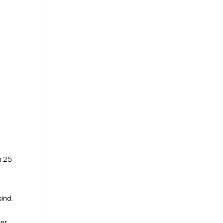
u 25
ind.
er,