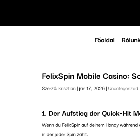
Főoldal
Rólun
FelixSpin Mobile Casino: S
Szerző:
krisztian
|
jún 17, 2026
|
Uncategorized
1. Der Aufstieg der Quick‑Hit M
Wenn du FelixSpin auf deinem Handy während ein
in der jeder Spin zählt.