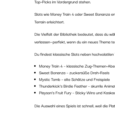
Top‑Picks im Vordergrund stehen.
Slots wie Money Train 4 oder Sweet Bonanza ers
Terrain erleichtert.
Die Vielfalt der Bibliothek bedeutet, dass du 
verlassen—perfekt, wenn du ein neues Thema te
Du findest klassische Slots neben hochvolatilen 
Money Train 4 – klassische Zug‑Themen‑Abe
Sweet Bonanza – zuckersüße Dreh‑Reels
Mystic Tomb – alte Schätze und Freispiele
Thunderkick’s Birdie Feather – skurrile Anima
Playson’s Fruit Fury – Sticky Wins und Kask
Die Auswahl eines Spiels ist schnell, weil die Plat