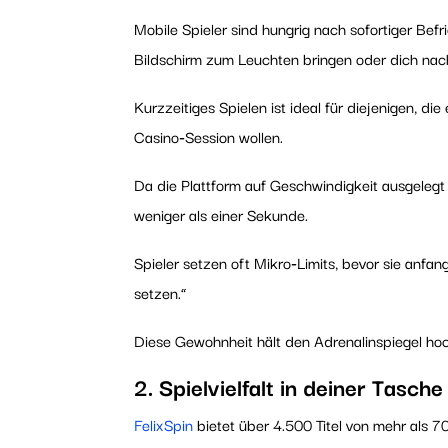
Mobile Spieler sind hungrig nach sofortiger Bef
Bildschirm zum Leuchten bringen oder dich nac
Kurzzeitiges Spielen ist ideal für diejenigen, di
Casino‑Session wollen.
Da die Plattform auf Geschwindigkeit ausgelegt i
weniger als einer Sekunde.
Spieler setzen oft Mikro‑Limits, bevor sie anf
setzen.“
Diese Gewohnheit hält den Adrenalinspiegel hoc
2. Spielvielfalt in deiner Tasche
FelixSpin
bietet über 4.500 Titel von mehr als 7