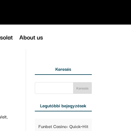
solat
About us
Keresés
Legutóbbi bejegyzések
elt,
Funbet Casino: Quick‑Hit