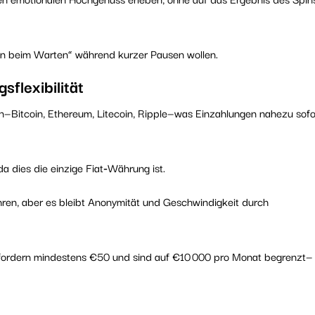
elen beim Warten“ während kurzer Pausen wollen.
flexibilität
n—Bitcoin, Ethereum, Litecoin, Ripple—was Einzahlungen nahezu sofo
a dies die einzige Fiat‑Währung ist.
n, aber es bleibt Anonymität und Geschwindigkeit durch
rfordern mindestens €50 und sind auf €10 000 pro Monat begrenzt—