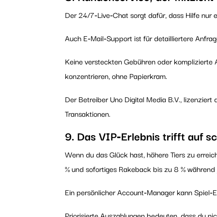
Der 24/7‑Live‑Chat sorgt dafür, dass Hilfe nur e
Auch E‑Mail‑Support ist für detailliertere Anfra
Keine versteckten Gebühren oder komplizierte
konzentrieren, ohne Papierkram.
Der Betreiber Uno Digital Media B.V., lizenziert
Transaktionen.
9. Das VIP‑Erlebnis trifft auf s
Wenn du das Glück hast, höhere Tiers zu errei
% und sofortiges Rakeback bis zu 8 % während 
Ein persönlicher Account‑Manager kann Spiel‑E
Priorisierte Auszahlungen bedeuten, dass du nic