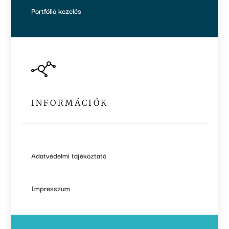
Portfólió kezelés
INFORMÁCIÓK
Adatvédelmi tájékoztató
Impresszum