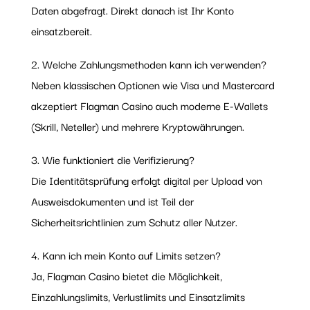
Daten abgefragt. Direkt danach ist Ihr Konto
einsatzbereit.
2. Welche Zahlungsmethoden kann ich verwenden?
Neben klassischen Optionen wie Visa und Mastercard
akzeptiert Flagman Casino auch moderne E-Wallets
(Skrill, Neteller) und mehrere Kryptowährungen.
3. Wie funktioniert die Verifizierung?
Die Identitätsprüfung erfolgt digital per Upload von
Ausweisdokumenten und ist Teil der
Sicherheitsrichtlinien zum Schutz aller Nutzer.
4. Kann ich mein Konto auf Limits setzen?
Ja, Flagman Casino bietet die Möglichkeit,
Einzahlungslimits, Verlustlimits und Einsatzlimits