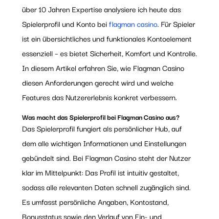
über 10 Jahren Expertise analysiere ich heute das
Spielerprofil und Konto bei
flagman casino
. Für Spieler
ist ein übersichtliches und funktionales Kontoelement
essenziell – es bietet Sicherheit, Komfort und Kontrolle.
In diesem Artikel erfahren Sie, wie Flagman Casino
diesen Anforderungen gerecht wird und welche
Features das Nutzererlebnis konkret verbessern.
Was macht das Spielerprofil bei Flagman Casino aus?
Das Spielerprofil fungiert als persönlicher Hub, auf
dem alle wichtigen Informationen und Einstellungen
gebündelt sind. Bei Flagman Casino steht der Nutzer
klar im Mittelpunkt: Das Profil ist intuitiv gestaltet,
sodass alle relevanten Daten schnell zugänglich sind.
Es umfasst persönliche Angaben, Kontostand,
Bonusstatus sowie den Verlauf von Ein- und