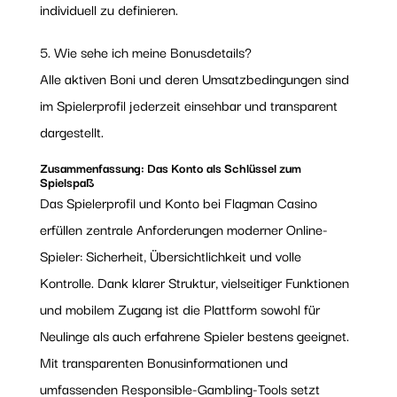
individuell zu definieren.
5. Wie sehe ich meine Bonusdetails?
Alle aktiven Boni und deren Umsatzbedingungen sind
im Spielerprofil jederzeit einsehbar und transparent
dargestellt.
Zusammenfassung: Das Konto als Schlüssel zum
Spielspaß
Das Spielerprofil und Konto bei Flagman Casino
erfüllen zentrale Anforderungen moderner Online-
Spieler: Sicherheit, Übersichtlichkeit und volle
Kontrolle. Dank klarer Struktur, vielseitiger Funktionen
und mobilem Zugang ist die Plattform sowohl für
Neulinge als auch erfahrene Spieler bestens geeignet.
Mit transparenten Bonusinformationen und
umfassenden Responsible-Gambling-Tools setzt