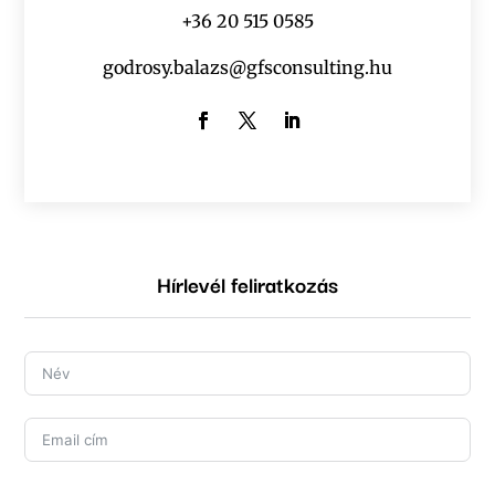
+36 20 515 0585
godrosy.balazs@gfsconsulting.hu
Hírlevél feliratkozás