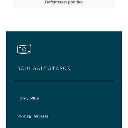
Befektetési politika
SZOLGÁLTATÁSOK
Family office
Pénzügyi tervezés