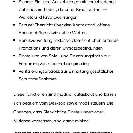
Sichere Ein- und Auszahlungen mit verschiedenen
Zahlungsmethoden, darunter Kreditkarten, E-
Wallets und Kryptowährungen
Echtzeitübersicht über den Kontostand, offene
Bonusbeträge sowie aktive Wetten
Bonusverwaltung, inklusive Übersicht über laufende
Promotions und deren Umsatzbedingungen
Einstellung von Spiel- und Einzahlungslimits zur
Förderung von responsible gambling
Verifizierungsprozess zur Einhaltung gesetzlicher
Schutzmaßnahmen
Diese Funktionen sind modular aufgebaut und lassen
sich bequem vom Desktop sowie mobil steuern. Die
Chancen, dass Sie wichtige Einstellungen oder
Aktionen verpassen, sind damit minimal.
Warum ist das Spielerprofil eine wichtige Schnittstelle?