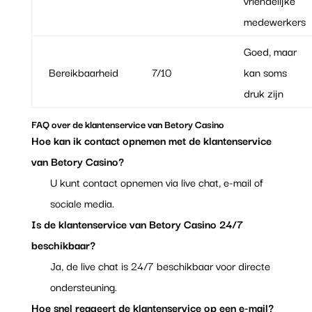
vriendelijke
medewerkers
Goed, maar
Bereikbaarheid
7/10
kan soms
druk zijn
FAQ over de klantenservice van Betory Casino
Hoe kan ik contact opnemen met de klantenservice
van Betory Casino?
U kunt contact opnemen via live chat, e-mail of
sociale media.
Is de klantenservice van Betory Casino 24/7
beschikbaar?
Ja, de live chat is 24/7 beschikbaar voor directe
ondersteuning.
Hoe snel reageert de klantenservice op een e-mail?