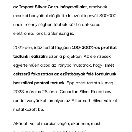
az Impact Silver Corp. bányavállalat
, amelynek
mexikói bányáiból elégítette ki ezüst igényét 800.000
uncia mennyiségben többek közt a dél-koreai
elektronikai óriás, a Samsung is.
2021-ben, időzítéstől függően
100-300%-os profitot
tudtunk realizálni
azon a projekten. Az elemzések
egyértelműen abba az irányba mutatnak, hogy
ismét
célszerű fokozottan az ezüstbányák felé fordulnunk,
beszállási pontnál tartunk
. Épp ezért tartottuk meg
2023. március 28-án. a Canadian Silver Roadshow
rendezvényünket, amelyen az Aftermath Silver vállalat
mutatkozott be.
Akár ott voltál március végén, akár nem, most
mindenképp ott a helyed a következő