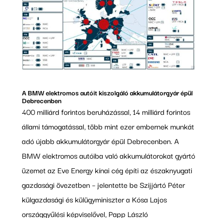
A BMW elektromos autóit kiszolgáló akkumulátorgyár épül
Debrecenben
400 milliárd forintos beruházással, 14 milliárd forintos
állami támogatással, több mint ezer embernek munkát
adó újabb akkumulátorgyár épül Debrecenben. A
BMW elektromos autóiba való akkumulátorokat gyártó
üzemet az Eve Energy kínai cég építi az északnyugati
gazdasági övezetben – jelentette be Szijjártó Péter
külgazdasági és külügyminiszter a Kósa Lajos
országgyűlési képviselővel, Papp László