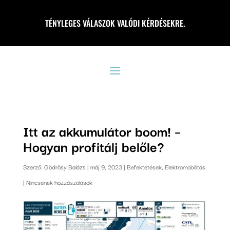
TÉNYLEGES VÁLASZOK VALÓDI KÉRDÉSEKRE.
Itt az akkumulátor boom! –
Hogyan profitálj belőle?
Szerző:
Gödrösy Balázs
|
máj 9, 2023
|
Befektetések
,
Elektromobilitás
|
Nincsenek hozzászólások