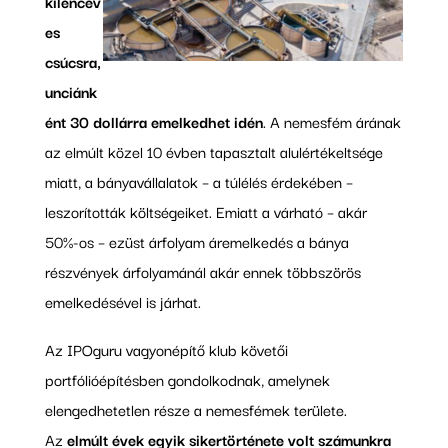
kilencév
es
csúcsra,
unciánk
ént 30 dollárra emelkedhet idén
. A nemesfém árának
az elmúlt közel 10 évben tapasztalt alulértékeltsége
miatt, a bányavállalatok – a túlélés érdekében –
leszorították költségeiket. Emiatt a várható – akár
50%-os – ezüst árfolyam áremelkedés a bánya
részvények árfolyamánál akár ennek többszörös
emelkedésével is járhat.
Az IPOguru vagyonépítő klub követői
portfólióépítésben gondolkodnak, amelynek
elengedhetetlen része a nemesfémek területe.
Az
elmúlt évek egyik sikertörténete volt számunkra