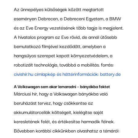
Az ünnepélyes külsőségek között megtartott
eseményen Debrecen, a Debreceni Egyetem, a BMW
és az Eve Energy vezetésének több tagja is megjelent.
A hivatalos program az Eve rövid, de annál ütősebb
bemutatkozó filmjével kezdődött, amelyben a
hangsúlyos szerepet kapott környezetvédelem, a
robotizált technológia, továbbá a mobilitás. forrás:
civishír.hu
címlapkép és háttérinformációk:
battery.de
A Volkswagen sem akar lemaradni – bányákba fektet
Márciusi hír, hogy a Volkswagen bányákba való
beruházást tervez, hogy csökkentse az
akkumulátorcellák költségeit, kielégítse saját
keresletének felét, és értékesítse harmadik félnek.
Bővebben korábbi cikkünkben olvashatsz a témáról: