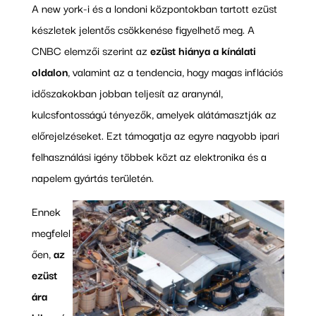
A new york-i és a londoni központokban tartott ezüst
készletek jelentős csökkenése figyelhető meg. A
CNBC elemzői szerint az
ezüst hiánya a kínálati
oldalon
, valamint az a tendencia, hogy magas inflációs
időszakokban jobban teljesít az aranynál,
kulcsfontosságú tényezők, amelyek alátámasztják az
előrejelzéseket. Ezt támogatja az egyre nagyobb ipari
felhasználási igény többek közt az elektronika és a
napelem gyártás területén.
Ennek
megfelel
ően,
az
ezüst
ára