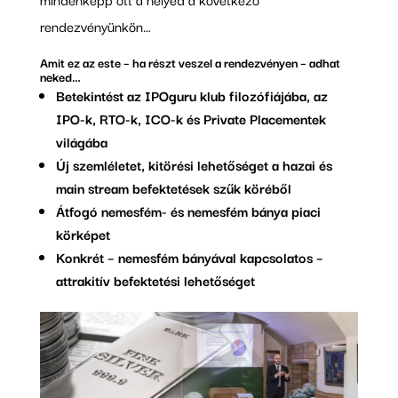
rendezvényünkön…
Amit ez az este – ha részt veszel a rendezvényen – adhat
neked…
Betekintést az IPOguru klub filozófiájába, az
IPO-k, RTO-k, ICO-k és Private Placementek
világába
Új szemléletet, kitörési lehetőséget a hazai és
main stream befektetések szűk köréből
Átfogó nemesfém- és nemesfém bánya piaci
körképet
Konkrét – nemesfém bányával kapcsolatos –
attrakitív befektetési lehetőséget