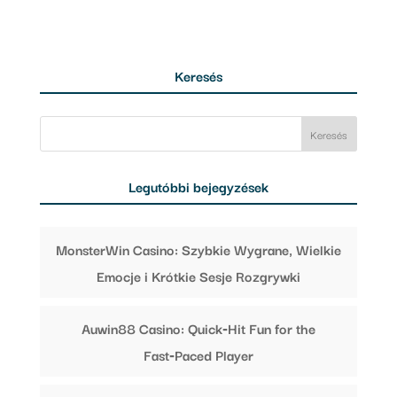
Keresés
Legutóbbi bejegyzések
MonsterWin Casino: Szybkie Wygrane, Wielkie
Emocje i Krótkie Sesje Rozgrywki
Auwin88 Casino: Quick‑Hit Fun for the
Fast‑Paced Player