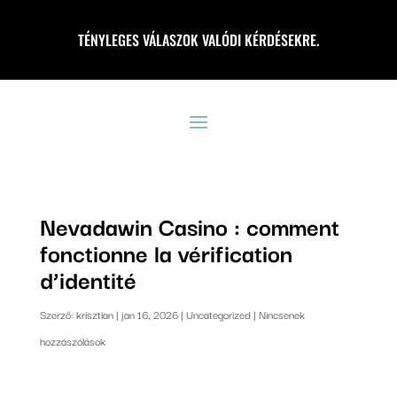
TÉNYLEGES VÁLASZOK VALÓDI KÉRDÉSEKRE.
Nevadawin Casino : comment
fonctionne la vérification
d’identité
Szerző:
krisztian
|
jan 16, 2026
|
Uncategorized
|
Nincsenek
hozzászólások