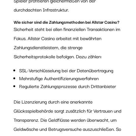
Spieler profitieren gleichermaßen von der
durchdachten Infrastruktur.
Wie sicher sind die Zahlungsmethoden bei Allstar Casino?
Sicherheit steht bei allen finanziellen Transaktionen im
Fokus. Allstar Casino arbeitet mit bewährten
Zahlungsdienstleistern, die strenge
Sicherheitsprotokolle befolgen. Dazu zählen:
SSL-Verschlüsselung bei der Datenübertragung
Mehrstufige Authentifizierungsverfahren
Regulierte Zahlungsprozesse durch Drittanbieter
Die Lizenzierung durch eine anerkannte
Glücksspielbehörde sorgt zusätzlich für Vertrauen und
Transparenz. Die Geldflüsse werden überwacht, um
Geldwäsche und Betrugsversuche auszuschließen. So