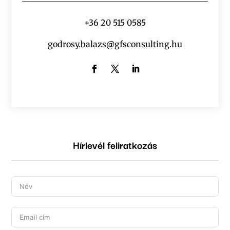
+36 20 515 0585
godrosy.balazs@gfsconsulting.hu
Hírlevél feliratkozás