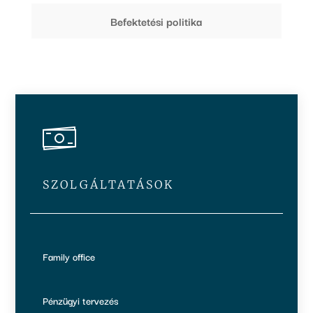
Befektetési politika
SZOLGÁLTATÁSOK
Family office
Pénzügyi tervezés