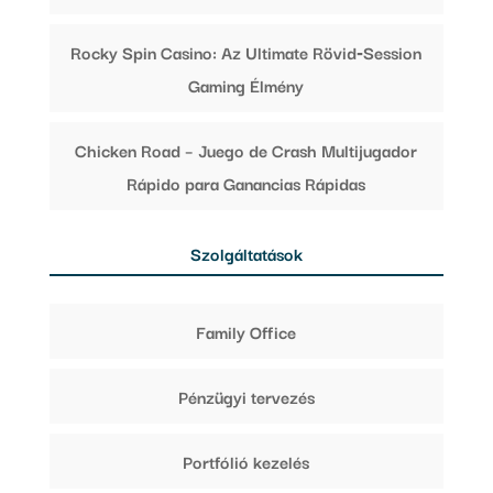
Rocky Spin Casino: Az Ultimate Rövid‑Session
Gaming Élmény
Chicken Road – Juego de Crash Multijugador
Rápido para Ganancias Rápidas
Szolgáltatások
Family Office
Pénzügyi tervezés
Portfólió kezelés