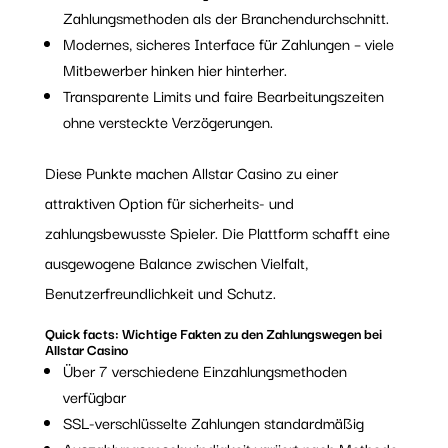
Zahlungsmethoden als der Branchendurchschnitt.
Modernes, sicheres Interface für Zahlungen – viele
Mitbewerber hinken hier hinterher.
Transparente Limits und faire Bearbeitungszeiten
ohne versteckte Verzögerungen.
Diese Punkte machen Allstar Casino zu einer
attraktiven Option für sicherheits- und
zahlungsbewusste Spieler. Die Plattform schafft eine
ausgewogene Balance zwischen Vielfalt,
Benutzerfreundlichkeit und Schutz.
Quick facts: Wichtige Fakten zu den Zahlungswegen bei
Allstar Casino
Über 7 verschiedene Einzahlungsmethoden
verfügbar
SSL-verschlüsselte Zahlungen standardmäßig