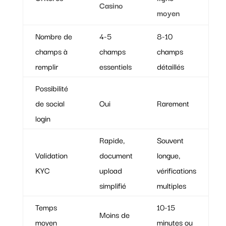
Casino
moyen
Nombre de
4-5
8-10
champs à
champs
champs
remplir
essentiels
détaillés
Possibilité
de social
Oui
Rarement
login
Rapide,
Souvent
Validation
document
longue,
KYC
upload
vérifications
simplifié
multiples
Temps
10-15
Moins de
moyen
minutes ou