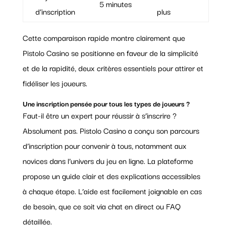
5 minutes
d’inscription
plus
Cette comparaison rapide montre clairement que
Pistolo Casino se positionne en faveur de la simplicité
et de la rapidité, deux critères essentiels pour attirer et
fidéliser les joueurs.
Une inscription pensée pour tous les types de joueurs ?
Faut-il être un expert pour réussir à s’inscrire ?
Absolument pas. Pistolo Casino a conçu son parcours
d’inscription pour convenir à tous, notamment aux
novices dans l’univers du jeu en ligne. La plateforme
propose un guide clair et des explications accessibles
à chaque étape. L’aide est facilement joignable en cas
de besoin, que ce soit via chat en direct ou FAQ
détaillée.