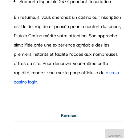
Support disponible 24/7 pendant l’inscription
En résumé, si vous cherchez un casino où l’inscription
est fluide, rapide et pensée pour le confort du joueur,
Pistolo Casino mérite votre attention. Son approche
simplifiée crée une expérience agréable dès les
premiers instants et facilite l’accès aux nombreuses
offres du site. Pour découvrir vous-même cette
rapidité, rendez-vous sur la page officielle du
pistolo
casino login
.
Keresés