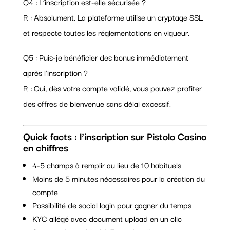
Q4 : L’inscription est-elle sécurisée ?
R : Absolument. La plateforme utilise un cryptage SSL
et respecte toutes les réglementations en vigueur.
Q5 : Puis-je bénéficier des bonus immédiatement
après l’inscription ?
R : Oui, dès votre compte validé, vous pouvez profiter
des offres de bienvenue sans délai excessif.
Quick facts : l’inscription sur Pistolo Casino
en chiffres
4-5 champs à remplir au lieu de 10 habituels
Moins de 5 minutes nécessaires pour la création du
compte
Possibilité de social login pour gagner du temps
KYC allégé avec document upload en un clic