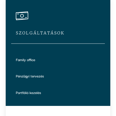
SZOLGÁLTATÁSOK
Family office
Pénzügyi tervezés
Portfólió kezelés