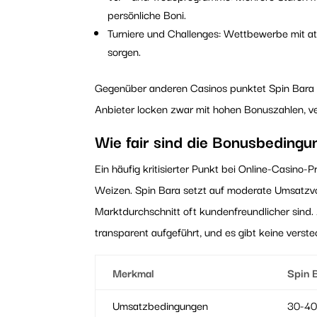
persönliche Boni.
Turniere und Challenges: Wettbewerbe mit at
sorgen.
Gegenüber anderen Casinos punktet Spin Bara du
Anbieter locken zwar mit hohen Bonuszahlen, v
Wie fair sind die Bonusbedingu
Ein häufig kritisierter Punkt bei Online-Casino
Weizen. Spin Bara setzt auf moderate Umsatzvo
Marktdurchschnitt oft kundenfreundlicher sind.
transparent aufgeführt, und es gibt keine vers
Merkmal
Spin 
Umsatzbedingungen
30-40