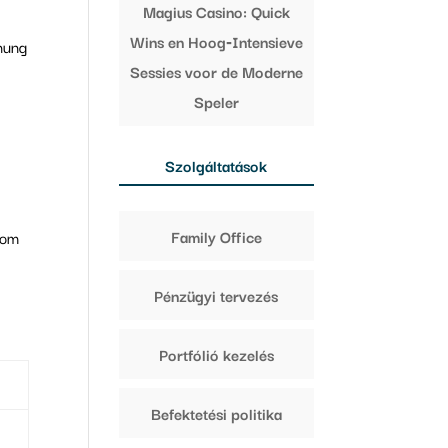
Magius Casino: Quick
Wins en Hoog‑Intensieve
nnung
Sessies voor de Moderne
Speler
Szolgáltatások
Family Office
vom
Pénzügyi tervezés
Portfólió kezelés
Befektetési politika