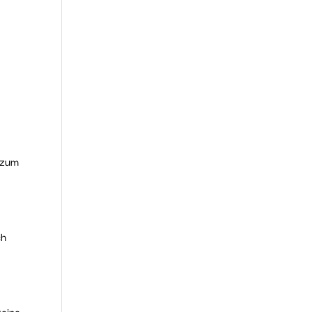
h zum
ch
keine