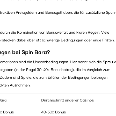
traktiven Preisgeldern und Bonusguthaben, die für zusätzliche Spa
rch die Kombination von Bonusvielfalt und klaren Regeln. Viele
erstecken dabei aber oft schwierige Bedingungen oder enge Fristen.
ngen bei Spin Bara?
-Promotionen sind die Umsatzbedingungen. Hier trennt sich die Spreu 
rgaben (in der Regel 30-40x Bonusbetrag), die im Vergleich zum
 Zudem sind Spiele, die zum Erfüllen der Bedingungen beitragen,
teckten Ausnahmen.
Bara
Durchschnitt anderer Casinos
x Bonus
40-50x Bonus