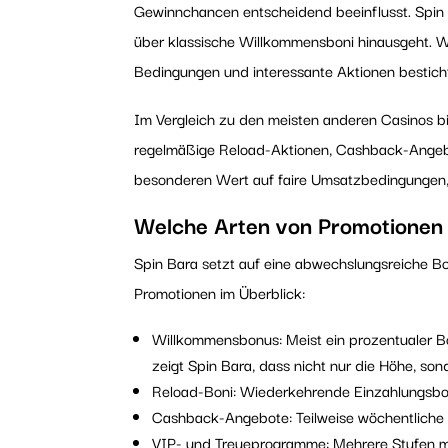
Gewinnchancen entscheidend beeinflusst. Spin B
über klassische Willkommensboni hinausgeht. We
Bedingungen und interessante Aktionen besticht,
Im Vergleich zu den meisten anderen Casinos bi
regelmäßige Reload-Aktionen, Cashback-Angebo
besonderen Wert auf faire Umsatzbedingungen, 
Welche Arten von Promotionen 
Spin Bara setzt auf eine abwechslungsreiche Bon
Promotionen im Überblick:
Willkommensbonus: Meist ein prozentualer Bon
zeigt Spin Bara, dass nicht nur die Höhe, so
Reload-Boni: Wiederkehrende Einzahlungsbon
Cashback-Angebote: Teilweise wöchentliche R
VIP- und Treueprogramme: Mehrere Stufen mit