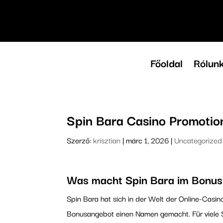
Főoldal
Rólun
Spin Bara Casino Promotio
Szerző:
krisztian
|
márc 1, 2026
|
Uncategorized
Was macht Spin Bara im Bonus
Spin Bara hat sich in der Welt der Online-Casin
Bonusangebot einen Namen gemacht. Für viele Sp