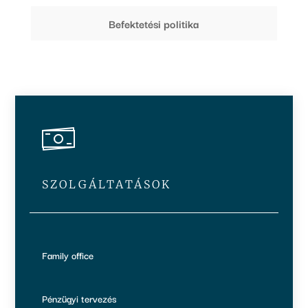
Befektetési politika
SZOLGÁLTATÁSOK
Family office
Pénzügyi tervezés