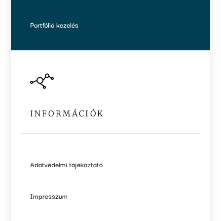
Portfólió kezelés
INFORMÁCIÓK
Adatvédelmi tájékoztató
Impresszum