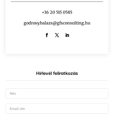
+36 20 515 0585
godrosy.balazs@gfsconsulting.hu
Hírlevél feliratkozás