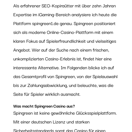
Als erfahrener SEO-Kopiraütter mit über zehn Jahren
Expertise im iGaming-Bereich analysiere ich heute die
Plattform spingreen1.de genau. Spingreen positioniert
sich als moderne Online-Casino-Plattform mit einem
klaren Fokus auf Spielerfreundlichkeit und vielseitiges
Angebot. Wer auf der Suche nach einem frischen,
unkomplizierten Casino-Erlebnis ist, findet hier eine
interessante Alternative. Im Folgenden blicke ich auf
das Gesamtprofil von Spingreen, von der Spielauswahl
bis zur Zahlungsabwicklung, und beleuchte, was die
Seite für Spieler wirklich ausmacht.
Was macht Spingreen Casino aus?
Spingreen ist keine gewöhnliche Glücksspielplattform.
Mit einer deutschen Lizenz und starken
Sicherheitsstandards sorgt das Casino für einen