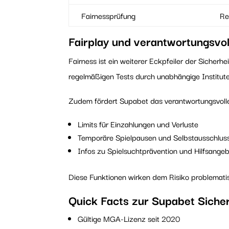
Fairnessprüfung
Re
Fairplay und verantwortungsvol
Fairness ist ein weiterer Eckpfeiler der Sicher
regelmäßigen Tests durch unabhängige Institute 
Zudem fördert Supabet das verantwortungsvoll
Limits für Einzahlungen und Verluste
Temporäre Spielpausen und Selbstausschlus
Infos zu Spielsuchtprävention und Hilfsange
Diese Funktionen wirken dem Risiko problematis
Quick Facts zur Supabet Sicher
Gültige MGA-Lizenz seit 2020