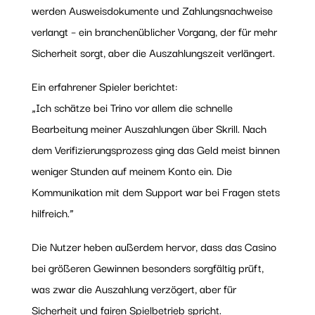
werden Ausweisdokumente und Zahlungsnachweise
verlangt – ein branchenüblicher Vorgang, der für mehr
Sicherheit sorgt, aber die Auszahlungszeit verlängert.
Ein erfahrener Spieler berichtet:
„Ich schätze bei Trino vor allem die schnelle
Bearbeitung meiner Auszahlungen über Skrill. Nach
dem Verifizierungsprozess ging das Geld meist binnen
weniger Stunden auf meinem Konto ein. Die
Kommunikation mit dem Support war bei Fragen stets
hilfreich.”
Die Nutzer heben außerdem hervor, dass das Casino
bei größeren Gewinnen besonders sorgfältig prüft,
was zwar die Auszahlung verzögert, aber für
Sicherheit und fairen Spielbetrieb spricht.