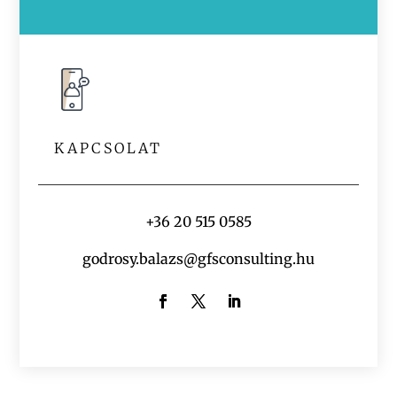
KAPCSOLAT
+36 20 515 0585
godrosy.balazs@gfsconsulting.hu