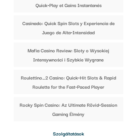
Quick‑Play et Gains Instantanés
Casinado: Quick Spin Slots y Experiencia de
Juego de Alta‑Intensidad
Mafia Casino Review: Sloty o Wysokiej
Intensywności i Szybkie Wygrane
Roulettino_2 Casino: Quick‑Hit Slots & Rapid
Roulette for the Fast‑Paced Player
Rocky Spin Casino: Az Ultimate Rövid‑Session
Gaming Élmény
Szolgáltatások