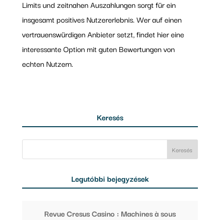
Limits und zeitnahen Auszahlungen sorgt für ein
insgesamt positives Nutzererlebnis. Wer auf einen
vertrauenswürdigen Anbieter setzt, findet hier eine
interessante Option mit guten Bewertungen von
echten Nutzern.
Keresés
Legutóbbi bejegyzések
Revue Cresus Casino : Machines à sous