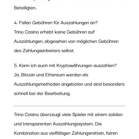
Beteiligten.
4. Fallen Gebühren für Auszahlungen an?
Trino Casino erhebt keine Gebühren auf
Auszahlungen, abgesehen von möglichen Gebühren
des Zahlungsanbieters selbst.
5. Kann ich auch mit Kryptowährungen auszahlen?
Ja, Bitcoin und Ethereum werden als
Auszahlungsmethoden angeboten und sind besonders
schnell bei der Bearbeitung.
Trino Casino überzeugt viele Spieler mit einem soliden
und transparenten Auszahlungssystem. Die
Kombination aus vielfältigen Zahlungsmitteln, fairen