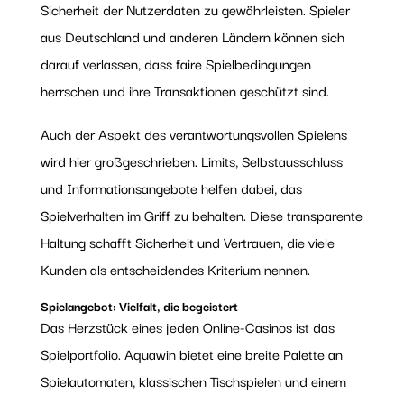
Sicherheit der Nutzerdaten zu gewährleisten. Spieler
aus Deutschland und anderen Ländern können sich
darauf verlassen, dass faire Spielbedingungen
herrschen und ihre Transaktionen geschützt sind.
Auch der Aspekt des verantwortungsvollen Spielens
wird hier großgeschrieben. Limits, Selbstausschluss
und Informationsangebote helfen dabei, das
Spielverhalten im Griff zu behalten. Diese transparente
Haltung schafft Sicherheit und Vertrauen, die viele
Kunden als entscheidendes Kriterium nennen.
Spielangebot: Vielfalt, die begeistert
Das Herzstück eines jeden Online-Casinos ist das
Spielportfolio. Aquawin bietet eine breite Palette an
Spielautomaten, klassischen Tischspielen und einem