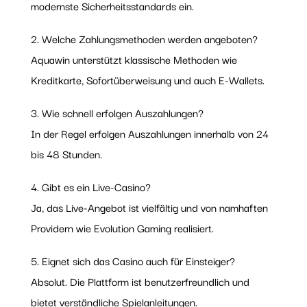
modernste Sicherheitsstandards ein.
2. Welche Zahlungsmethoden werden angeboten?
Aquawin unterstützt klassische Methoden wie
Kreditkarte, Sofortüberweisung und auch E-Wallets.
3. Wie schnell erfolgen Auszahlungen?
In der Regel erfolgen Auszahlungen innerhalb von 24
bis 48 Stunden.
4. Gibt es ein Live-Casino?
Ja, das Live-Angebot ist vielfältig und von namhaften
Providern wie Evolution Gaming realisiert.
5. Eignet sich das Casino auch für Einsteiger?
Absolut. Die Plattform ist benutzerfreundlich und
bietet verständliche Spielanleitungen.