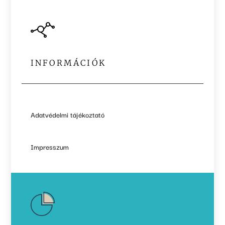
INFORMÁCIÓK
Adatvédelmi tájékoztató
Impresszum