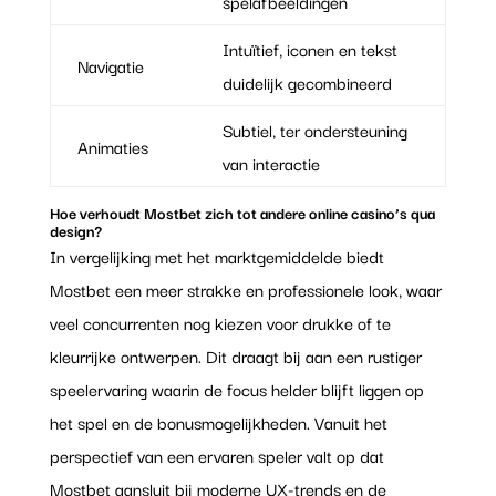
spelafbeeldingen
Intuïtief, iconen en tekst
Navigatie
duidelijk gecombineerd
Subtiel, ter ondersteuning
Animaties
van interactie
Hoe verhoudt Mostbet zich tot andere online casino’s qua
design?
In vergelijking met het marktgemiddelde biedt
Mostbet een meer strakke en professionele look, waar
veel concurrenten nog kiezen voor drukke of te
kleurrijke ontwerpen. Dit draagt bij aan een rustiger
speelervaring waarin de focus helder blijft liggen op
het spel en de bonusmogelijkheden. Vanuit het
perspectief van een ervaren speler valt op dat
Mostbet aansluit bij moderne UX-trends en de