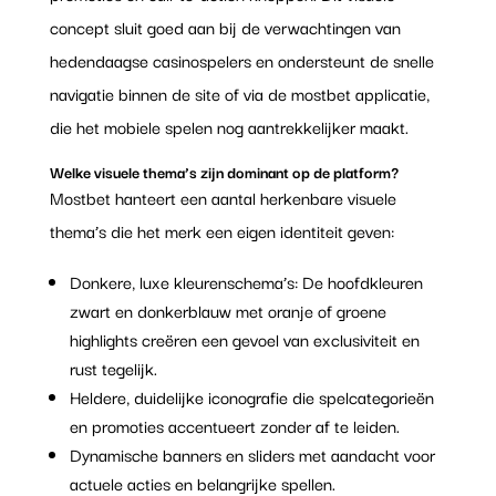
concept sluit goed aan bij de verwachtingen van
hedendaagse casinospelers en ondersteunt de snelle
navigatie binnen de site of via de mostbet applicatie,
die het mobiele spelen nog aantrekkelijker maakt.
Welke visuele thema’s zijn dominant op de platform?
Mostbet hanteert een aantal herkenbare visuele
thema’s die het merk een eigen identiteit geven:
Donkere, luxe kleurenschema’s: De hoofdkleuren
zwart en donkerblauw met oranje of groene
highlights creëren een gevoel van exclusiviteit en
rust tegelijk.
Heldere, duidelijke iconografie die spelcategorieën
en promoties accentueert zonder af te leiden.
Dynamische banners en sliders met aandacht voor
actuele acties en belangrijke spellen.