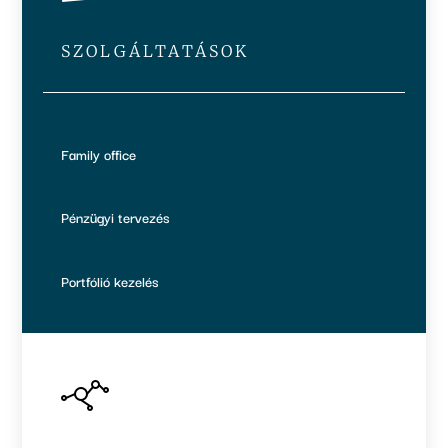
SZOLGÁLTATÁSOK
Family office
Pénzügyi tervezés
Portfólió kezelés