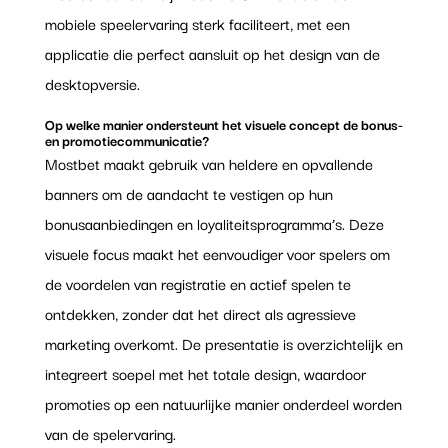
mobiele speelervaring sterk faciliteert, met een
applicatie die perfect aansluit op het design van de
desktopversie.
Op welke manier ondersteunt het visuele concept de bonus-
en promotiecommunicatie?
Mostbet maakt gebruik van heldere en opvallende
banners om de aandacht te vestigen op hun
bonusaanbiedingen en loyaliteitsprogramma’s. Deze
visuele focus maakt het eenvoudiger voor spelers om
de voordelen van registratie en actief spelen te
ontdekken, zonder dat het direct als agressieve
marketing overkomt. De presentatie is overzichtelijk en
integreert soepel met het totale design, waardoor
promoties op een natuurlijke manier onderdeel worden
van de spelervaring.