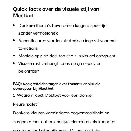
Quick facts over de visuele stijl van
Mostbet
Donkere thema’s bevorderen langere speeltijd
zonder vermoeidheid
Accentkleuren worden strategisch ingezet voor call-
to-actions
Mobiele app en desktop site zijn visueel congruent
Visuele rust verhoogt focus op gameplay en
beloningen
FAQ: Veelgestelde vragen over thema’s en visuele
concepten bij Mostbet
1. Waarom kiest Mostbet voor een donker
kleurenpalet?
Donkere kleuren verminderen oogvermoeidheid en
zorgen ervoor dat belangrijke elementen als knoppen
en promoties beter uitkomen. Dit verhoogt de