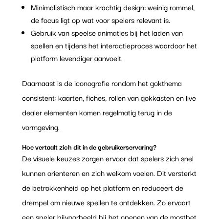
Minimalistisch maar krachtig design: weinig rommel,
de focus ligt op wat voor spelers relevant is.
Gebruik van speelse animaties bij het laden van
spellen en tijdens het interactieproces waardoor het
platform levendiger aanvoelt.
Daarnaast is de iconografie rondom het gokthema
consistent: kaarten, fiches, rollen van gokkasten en live
dealer elementen komen regelmatig terug in de
vormgeving.
Hoe vertaalt zich dit in de gebruikerservaring?
De visuele keuzes zorgen ervoor dat spelers zich snel
kunnen orienteren en zich welkom voelen. Dit versterkt
de betrokkenheid op het platform en reduceert de
drempel om nieuwe spellen te ontdekken. Zo ervaart
een speler bijvoorbeeld bij het openen van de mostbet