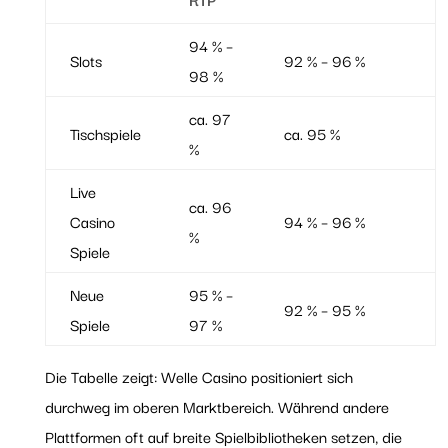
94 % –
Slots
92 % – 96 %
98 %
ca. 97
Tischspiele
ca. 95 %
%
Live
ca. 96
Casino
94 % – 96 %
%
Spiele
Neue
95 % –
92 % – 95 %
Spiele
97 %
Die Tabelle zeigt: Welle Casino positioniert sich
durchweg im oberen Marktbereich. Während andere
Plattformen oft auf breite Spielbibliotheken setzen, die