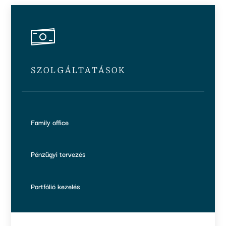
SZOLGÁLTATÁSOK
Family office
Pénzügyi tervezés
Portfólió kezelés