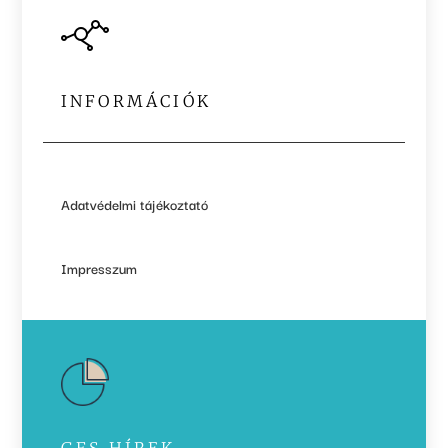
INFORMÁCIÓK
Adatvédelmi tájékoztató
Impresszum