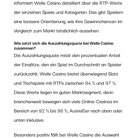
informiert Welle Casino detailliert über die RTP-Werte
der einzelnen Spiele und Kategorien. Das gibt Spielern
eine bessere Orientierung, wie ihre Gewinnchancen im
Vergleich zum Markt tatsächlich aussehen.
Wie setzt sich die Auszahlungsquote bei Welle Casino
zusammen?
Die Auszahlungsquote misst den prozentualen Anteil
der Einsätze, den ein Spiel im Durchschnitt an Spieler
zurückzahlt. Welle Casino bietet überwiegend Slots
und Tischspiele mit RTPs zwischen 94 % und 97 %.
Diese Werte liegen im guten Marktsegment, denn
branchenweit bewegen sich viele Online-Casinos im
Bereich von 92 % bis 96 %, Ausreißer nach oben oder
unten inklusive.
Besonders positiv fällt bei Welle Casino die Auswahl