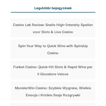
Legutóbbi bejegyzések
Casino Lab Review: Snelle High‑Intensity Spellen
voor Slots & Live Casino
Spin Your Way to Quick Wins with SpinsUp
Casino
Funbet Casino: Quick‑Hit Slots & Rapid Wins per
il Giocatore Veloce
MonsterWin Casino: Szybkie Wygrane, Wielkie
Emocje i Krótkie Sesje Rozgrywki