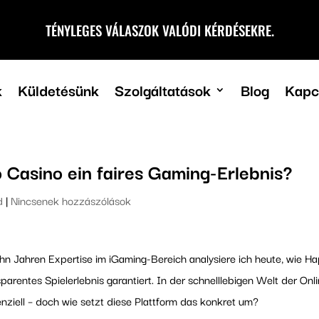
TÉNYLEGES VÁLASZOK VALÓDI KÉRDÉSEKRE.
k
Küldetésünk
Szolgáltatások
Blog
Kapc
 Casino ein faires Gaming-Erlebnis?
d
|
Nincsenek hozzászólások
hn Jahren Expertise im iGaming-Bereich analysiere ich heute, wie H
parentes Spielerlebnis garantiert. In der schnelllebigen Welt der Onl
nziell – doch wie setzt diese Plattform das konkret um?