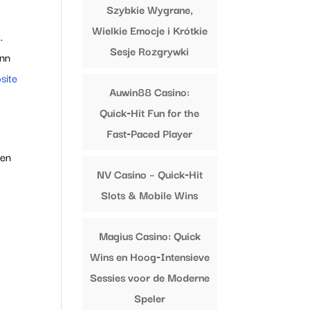
Szybkie Wygrane,
Wielkie Emocje i Krótkie
.
Sesje Rozgrywki
enn
site
Auwin88 Casino:
Quick‑Hit Fun for the
Fast‑Paced Player
len
NV Casino – Quick‑Hit
Slots & Mobile Wins
Magius Casino: Quick
Wins en Hoog‑Intensieve
Sessies voor de Moderne
Speler