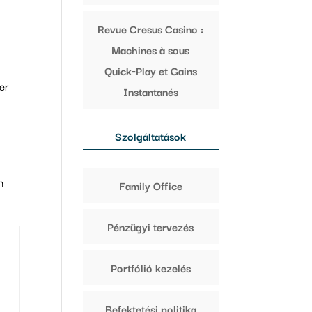
Revue Cresus Casino :
Machines à sous
Quick‑Play et Gains
er
Instantanés
Szolgáltatások
n
Family Office
Pénzügyi tervezés
Portfólió kezelés
Befektetési politika