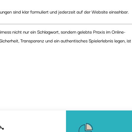
gen sind klar formuliert und jederzeit auf der Website einsehbar.
rness nicht nur ein Schlagwort, sondern gelebte Praxis im Online-
Sicherheit, Transparenz und ein authentisches Spielerlebnis legen, ist