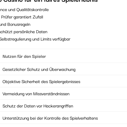
nce und Qualitätskontrolle
Prüfer garantiert Zufall
und Bonusregeln
chützt persönliche Daten
elbstregulierung und Limits verfügbar
Nutzen für den Spieler
Gesetzlicher Schutz und Überwachung
Objektive Sicherheit des Spielergebnisses
Vermeidung von Missverständnissen
Schutz der Daten vor Hackerangriffen
Unterstützung bei der Kontrolle des Spielverhaltens