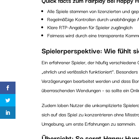
Quick facts zum Fairplay bei Happy 
Alle Spiele stammen von lizenzierten und gep
Regelmäßige Kontrollen durch unabhängige 
Klare RTP-Angaben für Spieler zugänglich
Fairness wird durch eine transparente Kommu
Spielerperspektive: Wie fühlt s
Ein erfahrener Spieler, der häufig verschiedene
„ehrlich und verlässlich funktioniert“. Besonder
Verzögerungen bearbeitet werden und dass Bonus
überraschenden Wendungen – so sollte ein Online
Zudem loben Nutzer die unkomplizierte Spielerau
sich auf das Spiel zu konzentrieren ohne Misst
Umgebung, um erste Erfahrungen zu sammeln.
Übersicht: So sorgt Happy Hugo 