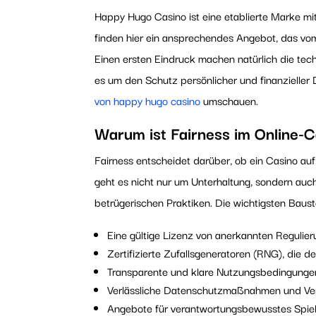
Happy Hugo Casino ist eine etablierte Marke mit
finden hier ein ansprechendes Angebot, das vom
Einen ersten Eindruck machen natürlich die tec
es um den Schutz persönlicher und finanzieller
von happy hugo casino
umschauen.
Warum ist Fairness im Online-C
Fairness entscheidet darüber, ob ein Casino au
geht es nicht nur um Unterhaltung, sondern au
betrügerischen Praktiken. Die wichtigsten Baust
Eine gültige Lizenz von anerkannten Reguli
Zertifizierte Zufallsgeneratoren (RNG), die 
Transparente und klare Nutzungsbedingunge
Verlässliche Datenschutzmaßnahmen und Ver
Angebote für verantwortungsbewusstes Spie