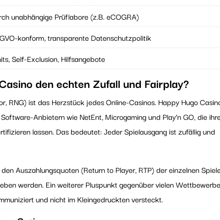
rch unabhängige Prüflabore (z.B. eCOGRA)
GVO-konform, transparente Datenschutzpolitik
its, Self-Exclusion, Hilfsangebote
asino den echten Zufall und Fairplay?
r, RNG) ist das Herzstück jedes Online-Casinos. Happy Hugo Casin
 Software-Anbietern wie NetEnt, Microgaming und Play’n GO, die ihr
tifizieren lassen. Das bedeutet: Jeder Spielausgang ist zufällig und
u den Auszahlungsquoten (Return to Player, RTP) der einzelnen Spiel
geben werden. Ein weiterer Pluspunkt gegenüber vielen Wettbewerb
muniziert und nicht im Kleingedruckten versteckt.